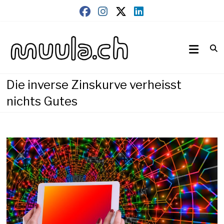
Skip
to
content
Wirtschaftsnews
muula.ch
Die inverse Zinskurve verheisst
nichts Gutes