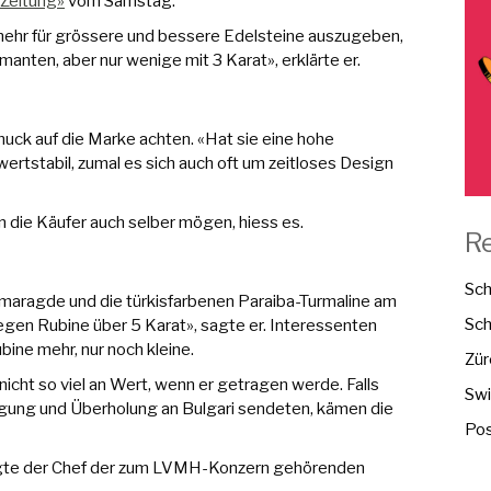
Zeitung»
vom Samstag.
mehr für grössere und bessere Edelsteine auszugeben,
anten, aber nur wenige mit 3 Karat», erklärte er.
muck auf die Marke achten. «Hat sie eine hohe
wertstabil, zumal es sich auch oft um zeitloses Design
 die Käufer auch selber mögen, hiess es.
R
Sch
Smaragde und die türkisfarbenen Paraiba-Turmaline am
Sch
gen Rubine über 5 Karat», sagte er. Interessenten
bine mehr, nur noch kleine.
Zür
nicht so viel an Wert, wenn er getragen werde. Falls
Swi
gung und Überholung an Bulgari sendeten, kämen die
Pos
sagte der Chef der zum LVMH-Konzern gehörenden