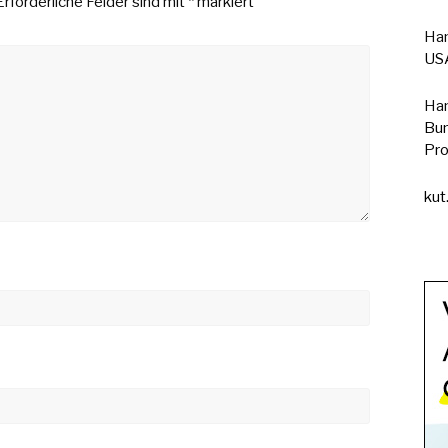
Erforderliche Felder sind mit
*
markiert
Han
USA
Han
Bun
Pro
kut