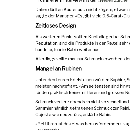
Profi in einem Interview mit der
«Neuen Zürcher 
Daher dürften Käufer auch nicht zögern, etwas 
sagte der Manager. «Es gibt viele 0,5-Carat-Diam
Zeitloses Design
Als weiteren Punkt sollten Kapitalleger bei Sch
Reputation, sind die Produkte in der Regel sehr 
handelt», führte Babin weiter aus.
Allerdings sollte man nur Schmuck erwerben, den
Mangel an Rubinen
Unter den teuren Edelsteinen würden Saphire, 
meisten nachgefragt. «Am seltensten sind hinge
fänden praktisch keine mittleren und grossen Ru
Schmuck verliere obendrein nicht so schnell und 
Sammler nämlich getragenen Schmuck zur Reini
Objekte wie neu zurück, erklärte Babin.
«Bei Uhren ist das etwas herausfordernder», 