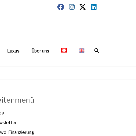
Luxus
Über uns
eitenmenü
os
sletter
wd-Finanzierung