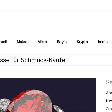
aftsnews
la.ch
tuell
Makro
Mikro
Regio
Krypto
Immo
isse für Schmuck-Käufe
S
Ab
New
Cro