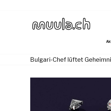
Skip
to
content
Wirtsch
muu
Ak
Bulgari-Chef lüftet Geheimn