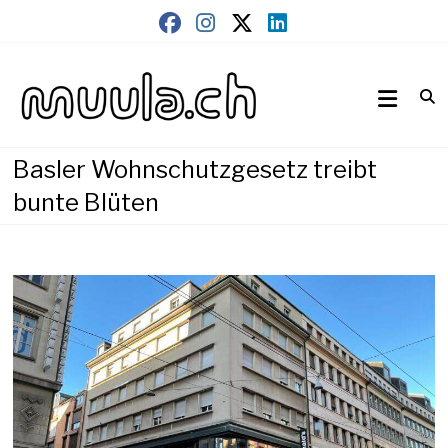
Skip
to
content
Wirtschaftsnews
muula.ch
Basler Wohnschutzgesetz treibt
bunte Blüten