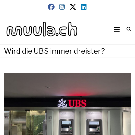
Skip
to
content
Wirtschaftsnews
muula.ch
Wird die UBS immer dreister?