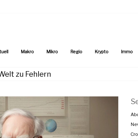
aftsnews
la.ch
tuell
Makro
Mikro
Regio
Krypto
Immo
Welt zu Fehlern
S
Ab
New
Cro