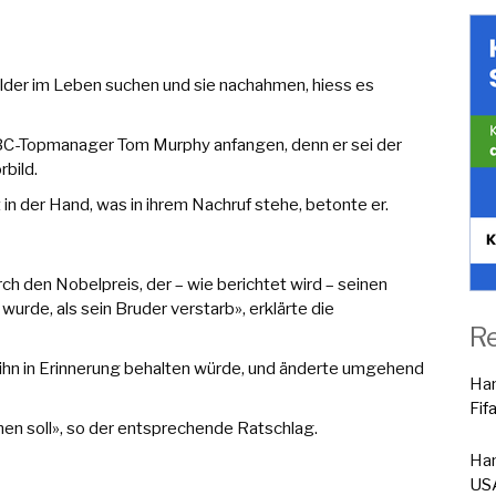
ilder im Leben suchen und sie nachahmen, hiess es
C-Topmanager Tom Murphy anfangen, denn er sei der
bild.
in der Hand, was in ihrem Nachruf stehe, betonte er.
ch den Nobelpreis, der – wie berichtet wird – seinen
wurde, als sein Bruder verstarb», erklärte die
R
 ihn in Erinnerung behalten würde, und änderte umgehend
Han
Fif
hen soll», so der entsprechende Ratschlag.
Han
USA