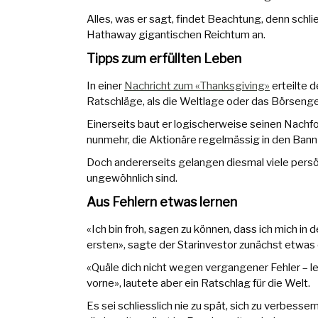
Alles, was er sagt, findet Beachtung, denn schli
Hathaway gigantischen Reichtum an.
Tipps zum erfüllten Leben
In einer
Nachricht zum «Thanksgiving»
erteilte 
Ratschläge, als die Weltlage oder das Börseng
Einerseits baut er logischerweise seinen Nachfo
nunmehr, die Aktionäre regelmässig in den Bann 
Doch andererseits gelangen diesmal viele persön
ungewöhnlich sind.
Aus Fehlern etwas lernen
«Ich bin froh, sagen zu können, dass ich mich in 
ersten», sagte der Starinvestor zunächst etwas 
«Quäle dich nicht wegen vergangener Fehler – l
vorne», lautete aber ein Ratschlag für die Welt.
Es sei schliesslich nie zu spät, sich zu verbessern