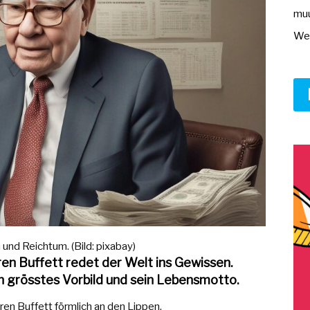
muu
Wer
nd Reichtum. (Bild: pixabay)
ren Buffett redet der Welt ins Gewissen.
in grösstes Vorbild und sein Lebensmotto.
n Buffett förmlich an den Lippen.