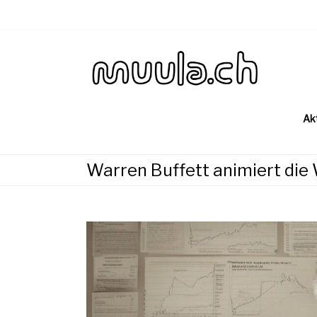
Skip
to
content
Wirtsch
muu
Ak
Warren Buffett animiert die 