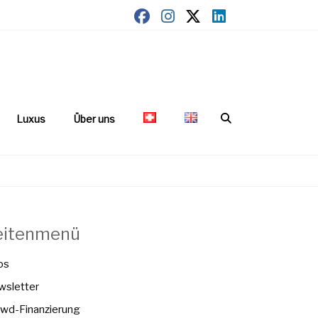
Luxus
Über uns
eitenmenü
os
sletter
wd-Finanzierung