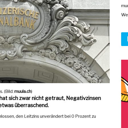
muu
Wer
. (Bild:
muula.ch
)
at sich zwar nicht getraut, Negativzinsen
 etwas überraschend.
ossen, den Leitzins unverändert bei 0 Prozent zu