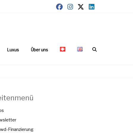
Luxus
Über uns
eitenmenü
os
sletter
wd-Finanzierung