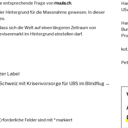
eine entsprechende Frage von
muula.ch
.
Han
USA
 der Hintergrund für die Massnahme gewesen. In dieser
es.
Han
ass sich die Welt auf einen längeren Zeitraum von
Bun
visenmarkt im Hintergrund einstellen darf.
Pro
kut
Pet
zer Label
Schweiz mit Krisenvorsorge für UBS im Blindflug
→
Erforderliche Felder sind mit
*
markiert