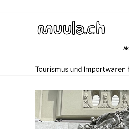
Skip
to
content
Wirtsch
muu
Ak
Tourismus und Importwaren 