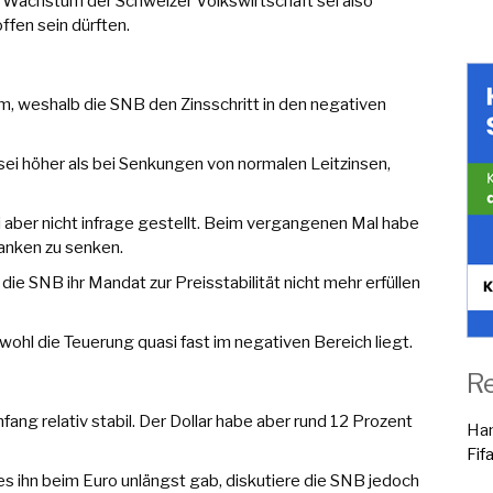
 Wachstum der Schweizer Volkswirtschaft sei also
ffen sein dürften.
m, weshalb die SNB den Zinsschritt in den negativen
sei höher als bei Senkungen von normalen Leitzinsen,
 aber nicht infrage gestellt. Beim vergangenen Mal habe
ranken zu senken.
die SNB ihr Mandat zur Preisstabilität nicht mehr erfüllen
wohl die Teuerung quasi fast im negativen Bereich liegt.
R
ang relativ stabil. Der Dollar habe aber rund 12 Prozent
Han
Fif
es ihn beim Euro unlängst gab, diskutiere die SNB jedoch