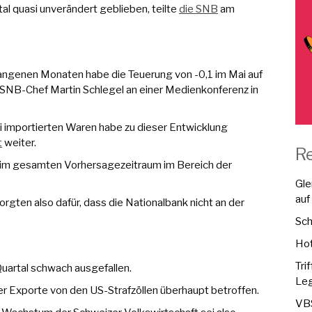
al quasi unverändert geblieben, teilte
die SNB
am
gangenen Monaten habe die Teuerung von -0,1 im Mai auf
SNB-Chef Martin Schlegel an einer Medienkonferenz in
i importierten Waren habe zu dieser Entwicklung
t
weiter.
R
 im gesamten Vorhersagezeitraum im Bereich der
Gle
auf
gten also dafür, dass die Nationalbank nicht an der
Sch
Hot
Tri
uartal schwach ausgefallen.
Leg
er Exporte von den US-Strafzöllen überhaupt betroffen.
VBS