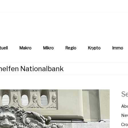
aftsnews
la.ch
tuell
Makro
Mikro
Regio
Krypto
Immo
helfen Nationalbank
S
Ab
New
Cro