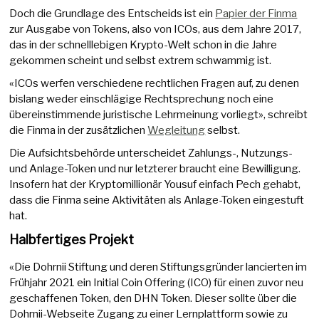
Doch die Grundlage des Entscheids ist ein
Papier der Finma
zur Ausgabe von Tokens, also von ICOs, aus dem Jahre 2017,
das in der schnelllebigen Krypto-Welt schon in die Jahre
gekommen scheint und selbst extrem schwammig ist.
«ICOs werfen verschiedene rechtlichen Fragen auf, zu denen
bislang weder einschlägige Rechtsprechung noch eine
übereinstimmende juristische Lehrmeinung vorliegt», schreibt
die Finma in der zusätzlichen
Wegleitung
selbst.
Die Aufsichtsbehörde unterscheidet Zahlungs-, Nutzungs-
und Anlage-Token und nur letzterer braucht eine Bewilligung.
Insofern hat der Kryptomillionär Yousuf einfach Pech gehabt,
dass die Finma seine Aktivitäten als Anlage-Token eingestuft
hat.
Halbfertiges Projekt
«Die Dohrnii Stiftung und deren Stiftungsgründer lancierten im
Frühjahr 2021 ein Initial Coin Offering (ICO) für einen zuvor neu
geschaffenen Token, den DHN Token. Dieser sollte über die
Dohrnii-Webseite Zugang zu einer Lernplattform sowie zu