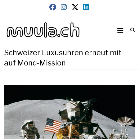
Skip
to
content
Wirtschaftsnews
muula.ch
Schweizer Luxusuhren erneut mit
auf Mond-Mission