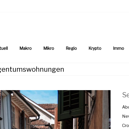
aftsnews
la.ch
tuell
Makro
Mikro
Regio
Krypto
Immo
 Eigentumswohnungen
S
Ab
New
Cro