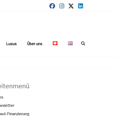
Luxus
Über uns
eitenmenü
os
sletter
wd-Finanzierung