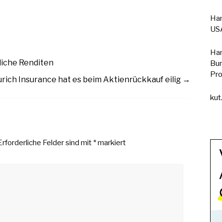
Han
USA
Han
iche Renditen
Bun
Pro
urich Insurance hat es beim Aktienrückkauf eilig
→
kut
Erforderliche Felder sind mit
*
markiert