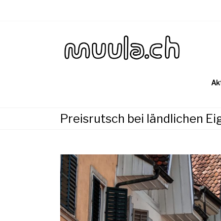
Skip
to
content
Wirtsch
muu
Ak
Preisrutsch bei ländlichen