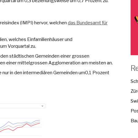
rquartal um 0,3 beziehungsweise um 0,7 Prozent zu.
eisindex (IMPI) hervor, welchen
das Bundesamt für
en, welches Einfamilienhäuser und
um Vorquartal zu.
in den städtischen Gemeinden einer grossen
n einer mittelgrossen Agglomeration am meisten an.
R
se nur in den intermediären Gemeinden um0,1 Prozent
Sch
Zür
Swi
Pos
Bau