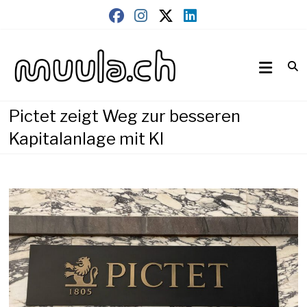
Skip
to
content
Wirtschaftsnews
muula.ch
Pictet zeigt Weg zur besseren
Kapitalanlage mit KI