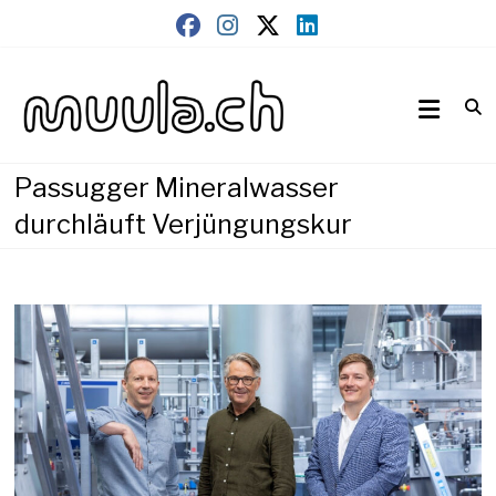
Skip
to
content
Wirtschaftsnews
muula.ch
Passugger Mineralwasser
durchläuft Verjüngungskur