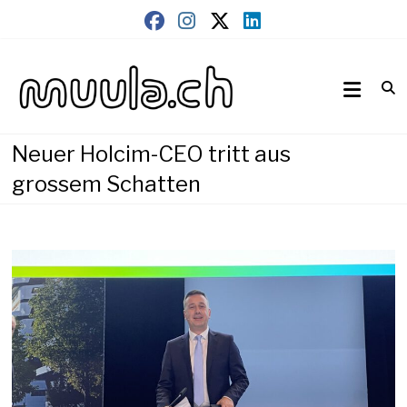
Skip
to
content
Wirtschaftsnews
muula.ch
Neuer Holcim-CEO tritt aus
grossem Schatten