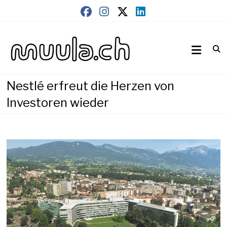
Skip
to
content
Wirtschaftsnews
muula.ch
Nestlé erfreut die Herzen von
Investoren wieder