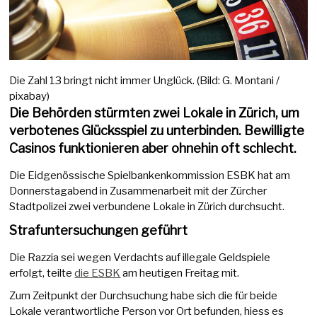
Die Zahl 13 bringt nicht immer Unglück. (Bild: G. Montani /
pixabay)
Die Behörden stürmten zwei Lokale in Zürich, um
verbotenes Glücksspiel zu unterbinden. Bewilligte
Casinos funktionieren aber ohnehin oft schlecht.
Die Eidgenössische Spielbankenkommission ESBK hat am
Donnerstagabend in Zusammenarbeit mit der Zürcher
Stadtpolizei zwei verbundene Lokale in Zürich durchsucht.
Strafuntersuchungen geführt
Die Razzia sei wegen Verdachts auf illegale Geldspiele
erfolgt, teilte
die ESBK
am heutigen Freitag mit.
Zum Zeitpunkt der Durchsuchung habe sich die für beide
Lokale verantwortliche Person vor Ort befunden, hiess es