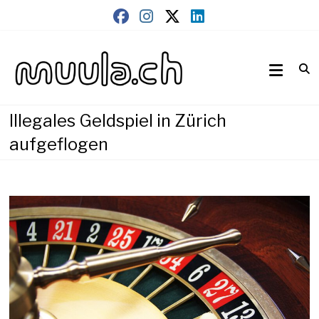
Skip
to
content
Wirtschaftsnews
muula.ch
Illegales Geldspiel in Zürich
aufgeflogen