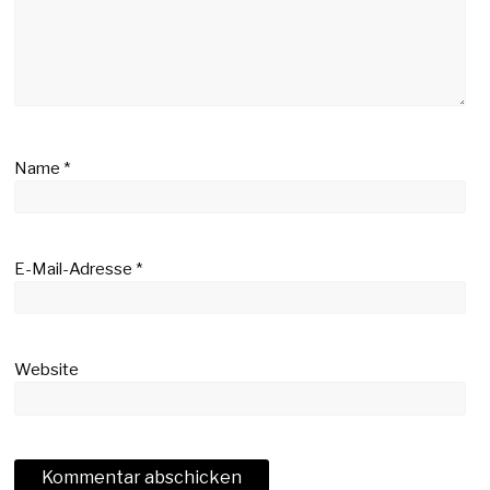
Name
*
E-Mail-Adresse
*
Website