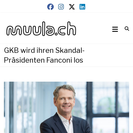
Skip
to
content
Wirtschaftsnews
muula.ch
GKB wird ihren Skandal-
Präsidenten Fanconi los