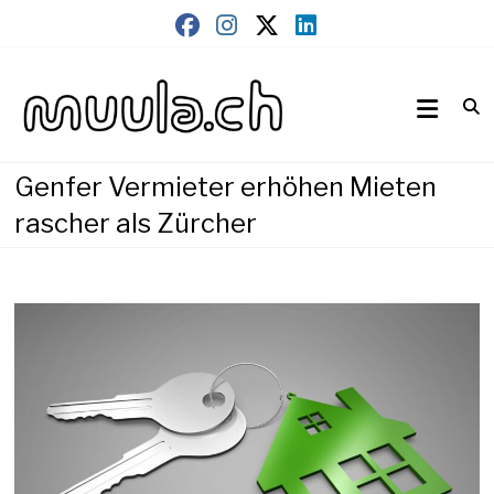
Skip
to
content
Wirtschaftsnews
muula.ch
Genfer Vermieter erhöhen Mieten
rascher als Zürcher