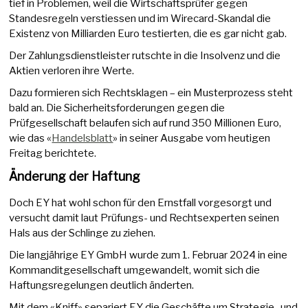
tief in Problemen, weil die Wirtschaftsprüfer gegen
Standesregeln verstiessen und im Wirecard-Skandal die
Existenz von Milliarden Euro testierten, die es gar nicht gab.
Der Zahlungsdienstleister rutschte in die Insolvenz und die
Aktien verloren ihre Werte.
Dazu formieren sich Rechtsklagen – ein Musterprozess steht
bald an. Die Sicherheitsforderungen gegen die
Prüfgesellschaft belaufen sich auf rund 350 Millionen Euro,
wie das «
Handelsblatt
» in seiner Ausgabe vom heutigen
Freitag berichtete.
Änderung der Haftung
Doch EY hat wohl schon für den Ernstfall vorgesorgt und
versucht damit laut Prüfungs- und Rechtsexperten seinen
Hals aus der Schlinge zu ziehen.
Die langjährige EY GmbH wurde zum 1. Februar 2024 in eine
Kommanditgesellschaft umgewandelt, womit sich die
Haftungsregelungen deutlich änderten.
Mit dem «Kniff» separiert EY die Geschäfte um Strategie- und