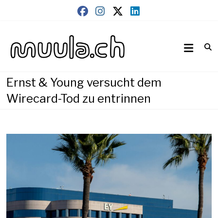
Skip
to
content
Wirtschaftsnews
muula.ch
Ernst & Young versucht dem
Wirecard-Tod zu entrinnen