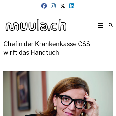
Skip
to
content
Wirtschaftsnews
muula.ch
Chefin der Krankenkasse CSS
wirft das Handtuch