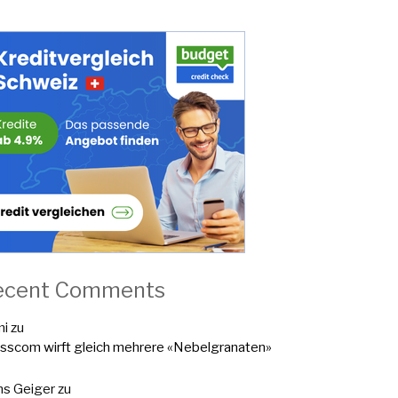
ecent Comments
mi
zu
sscom wirft gleich mehrere «Nebelgranaten»
s Geiger
zu