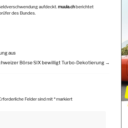
e Geldverschwendung aufdeckt.
muula.ch
berichtet
prüfer des Bundes.
ung aus
chweizer Börse SIX bewilligt Turbo-Dekotierung
→
Erforderliche Felder sind mit
*
markiert