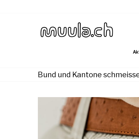
Skip
to
content
Wirtsch
muu
Ak
Bund und Kantone schmeisse