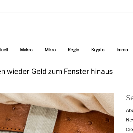
aftsnews
la.ch
tuell
Makro
Mikro
Regio
Krypto
Immo
n wieder Geld zum Fenster hinaus
S
Ab
New
Cro