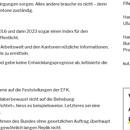
Fif
ngungen sorgen. Alles andere brauche es nicht – denn
antone zuständig.
Han
USA
2016 und dann 2023 sogar einen Index für den
Han
fentlicht.
Bun
r Arbeitswelt und den Kantonen nützliche Informationen,
Pro
s zu ermitteln.
nd gebe keine Entwicklungsprognose ab, kritisierte die
kut
hme auf die Feststellungen der EFK.
dabei bewusst nicht auf die Behebung
htet», hiess es beispielsweise. Letzteres sei eine
.
ahmen des Bundes ohne gesetzlichen Auftrag überhaupt
ngewöhnlich langen Replik nicht.