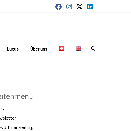
Luxus
Über uns
eitenmenü
os
sletter
wd-Finanzierung