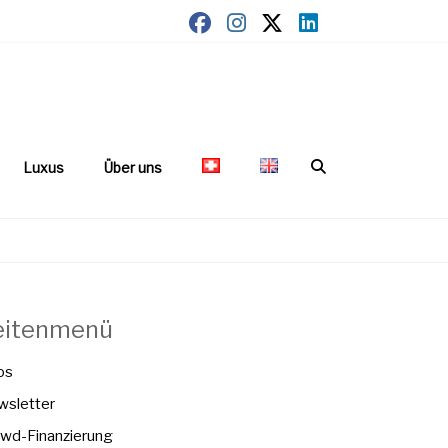
Luxus
Über uns
eitenmenü
os
sletter
wd-Finanzierung