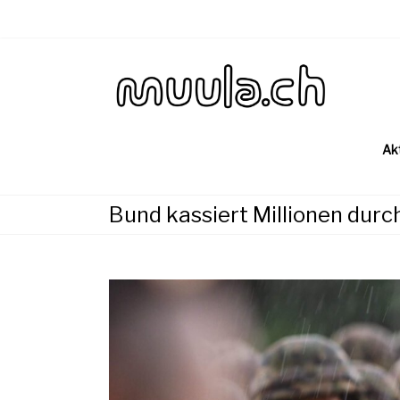
Skip
to
content
Wirtsch
muu
Ak
Bund kassiert Millionen durc