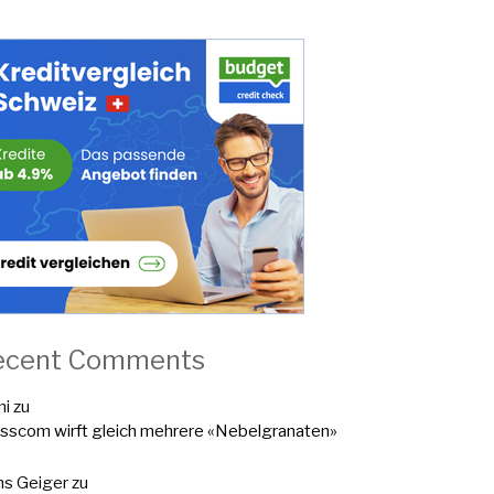
ecent Comments
mi
zu
sscom wirft gleich mehrere «Nebelgranaten»
s Geiger
zu