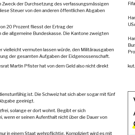
Fif
hen Zweck der Durchsetzung des verfassungsmässigen
diese Steuer von den anderen öffentlichen Abgaben
Han
USA
n 20 Prozent fliesst der Ertrag der
 die allgemeine Bundeskasse. Die Kantone zweigten
Han
Bun
ter vielleicht vermuten lassen würde, den Militärausgaben
Pro
zierung der gesamten Aufgaben der Eidgenossenschaft.
kut
t Martin Pfister hat von dem Geld also nicht direkt
ienstunfähig ist. Die Schweiz hat sich aber sogar mit fünf
Abgabe geeinigt.
rei, solange er dort wohnt. Begibt er sich
ei, wenn er seinen Aufenthalt nicht über die Dauer von
r in einem Staat wehrpflichtig. Kompliziert wird es mit