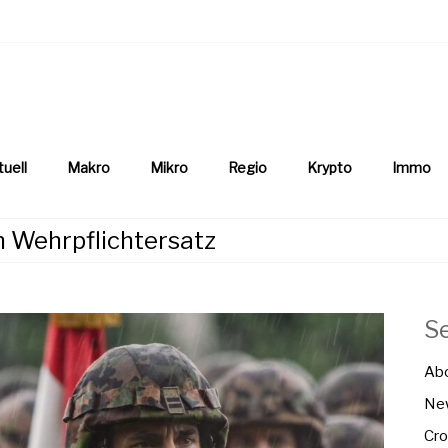
aftsnews
la.ch
tuell
Makro
Mikro
Regio
Krypto
Immo
h Wehrpflichtersatz
S
Ab
New
Cro