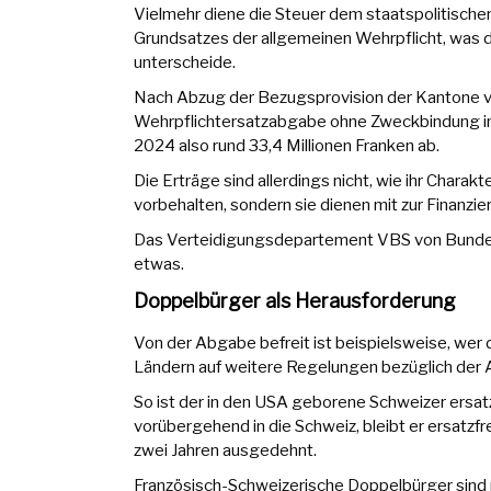
Vielmehr diene die Steuer dem staatspolitisc
Grundsatzes der allgemeinen Wehrpflicht, was 
unterscheide.
Nach Abzug der Bezugsprovision der Kantone vo
Wehrpflichtersatzabgabe ohne Zweckbindung in
2024 also rund 33,4 Millionen Franken ab.
Die Erträge sind allerdings nicht, wie ihr Charak
vorbehalten, sondern sie dienen mit zur Finan
Das Verteidigungsdepartement VBS von Bundesra
etwas.
Doppelbürger als Herausforderung
Von der Abgabe befreit ist beispielsweise, wer d
Ländern auf weitere Regelungen bezüglich der 
So ist der in den USA geborene Schweizer ersatzf
vorübergehend in die Schweiz, bleibt er ersatzfr
zwei Jahren ausgedehnt.
Französisch-Schweizerische Doppelbürger sind nu