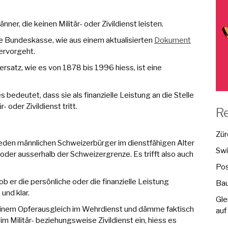
er, die keinen Militär- oder Zivildienst leisten.
ie Bundeskasse, wie aus einem aktualisierten
Dokument
ervorgeht.
rsatz, wie es von 1878 bis 1996 hiess, ist eine
 bedeutet, dass sie als finanzielle Leistung an die Stelle
- oder Zivildienst tritt.
R
Zür
eden männlichen Schweizerbürger im dienstfähigen Alter
Swi
oder ausserhalb der Schweizergrenze. Es trifft also auch
Pos
ob er die persönliche oder die finanzielle Leistung
Bau
und klar.
Gle
inem Opferausgleich im Wehrdienst und dämme faktisch
auf
 Militär- beziehungsweise Zivildienst ein, hiess es