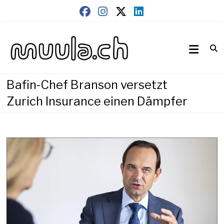
Skip
to
content
Wirtschaftsnews
muula.ch
Bafin-Chef Branson versetzt
Zurich Insurance einen Dämpfer