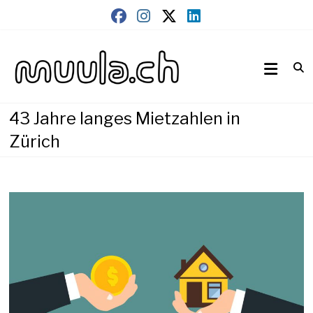
Skip
to
content
Wirtschaftsnews
muula.ch
43 Jahre langes Mietzahlen in
Zürich